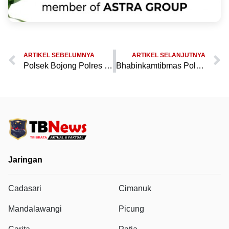
ARTIKEL SEBELUMNYA
ARTIKEL SELANJUTNYA
Polsek Bojong Polres Pandeglang Gelar Pengamanan Lomba Sepak Bola Antar RW di Desa Cijakan untuk Meriahkan HUT RI ke-79
Bhabinkamtibmas Polsek Mandalawangi Polres Pandeglang Rutin Keliling Sambangi Warga
Jaringan
Cadasari
Cimanuk
Mandalawangi
Picung