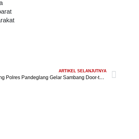
a
arat
rakat
ARTIKEL SELANJUTNYA
Bhabinkamtibmas Polsek Bojong Polres Pandeglang Gelar Sambang Door-to-Door ke Desa Binaan pada Akhir Pekan
Media Sosial