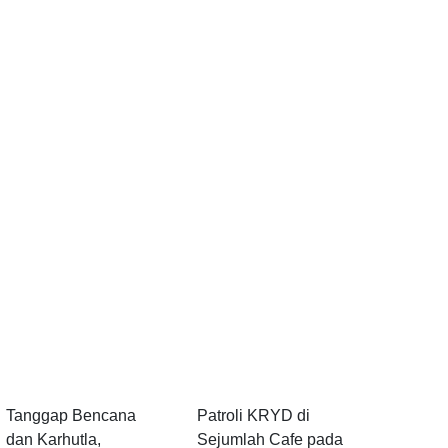
Polres Pandeglang
Hadir di Tengah
Gelar Apel
Masyarakat, Polres
Kesiapsiagaan
Pandeglang Gelar
Tanggap Bencana
Patroli KRYD di
dan Karhutla,
Sejumlah Cafe pada