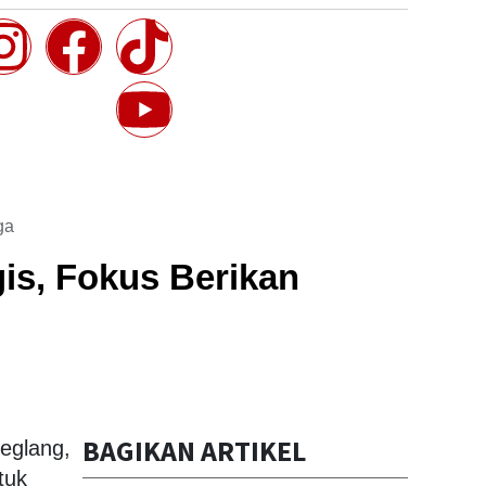
Perkuat Sinergi
Akhir Pekan untuk
Lintas Sektor Hadapi
Cegah Gangguan
Potensi Bencana
Kamtibmas
ga
is, Fokus Berikan
BAGIKAN ARTIKEL
eglang,
tuk