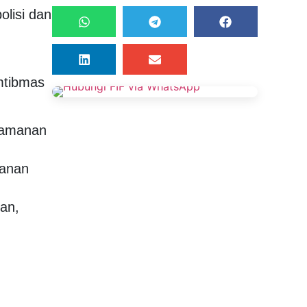
lisi dan
mtibmas
eamanan
manan
an,