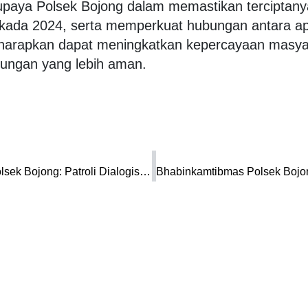
i upaya Polsek Bojong dalam memastikan terciptany
lkada 2024, serta memperkuat hubungan antara ap
 diharapkan dapat meningkatkan kepercayaan masya
kungan yang lebih aman.
Himbauan Kamtibmas dari Bhabinkamtibmas Polsek Bojong: Patroli Dialogis Bertujuan Ciptakan Keharmonisan
Tentang
Cimanuk
Mandalawangi
Pedoman Media Siber