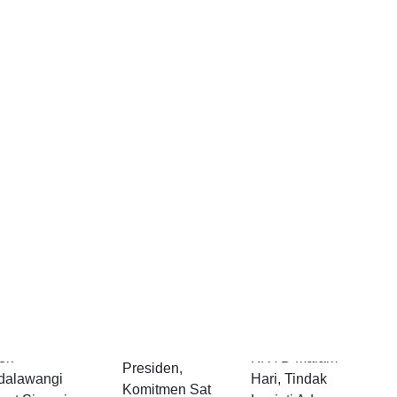
at Sambang
Polres
Pengamanan
,
Pandeglang
Nobar Final
binkamtibmas
Tingkatkan Patroli
Piala
ek
KRYD Malam
Presiden,
dalawangi
Hari, Tindak
Komitmen Sat