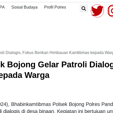
uat Sinergi
Lanjuti Aduan
Samapta Jaga
gan
Masyarakat dan
PA
Sosial Budaya
Profil Polres
Kondusifitas
arakat Jaga
Antisipasi Balap
Wilayah
tibmas
Liar
roli Dialogis, Fokus Berikan Himbauan Kamtibmas kepada War
 Bojong Gelar Patroli Dialog
epada Warga
024), Bhabinkamtibmas Polsek Bojong Polres Pand
dialogis di desa binaan. Kegiatan ini bertujuan un