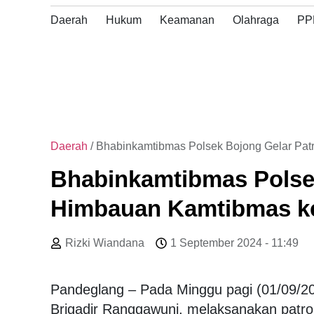
Perk
den
Daerah
Hukum
Keamanan
Olahraga
PP
Masy
Kam
Daerah
/
Bhabinkamtibmas Polsek Bojong Gelar Pat
Bhabinkamtibmas Polsek
Himbauan Kamtibmas k
Rizki Wiandana
1 September 2024 - 11:49
Pandeglang – Pada Minggu pagi (01/09/2
Brigadir Ranggawuni, melaksanakan patroli 