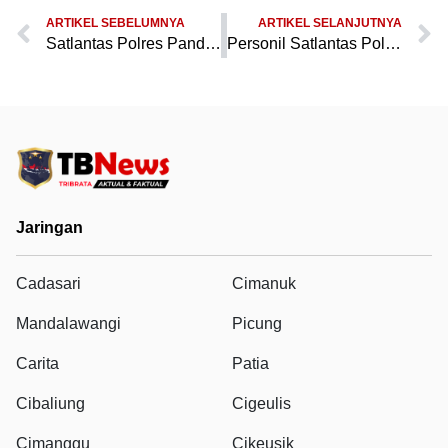
ARTIKEL SEBELUMNYA
ARTIKEL SELANJUTNYA
Satlantas Polres Pandeglang Berikan Himbauan Tertib Lalu Lintas kepada Sopir Angkutan Barang di Lampu Merah Alun-Alun
Personil Satlantas Polres Pandeglang Sambangi Sopir Angkutan Barang di Alun-Alun, Sampaikan Himbauan Keselamatan
Jaringan
Cadasari
Cimanuk
Mandalawangi
Picung
Carita
Patia
Cibaliung
Cigeulis
Cimanggu
Cikeusik