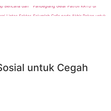
ap Bencana dan
Pandeglang Gelar Patroli KRYD di
rgi Lintas Sektor
Sejumlah Cafe pada Akhir Pekan untuk
ana
Cegah Gangguan Kamtibmas
Sosial untuk Cegah