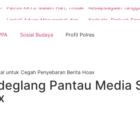
n
Patroli KRYD Malam Hari, Tindak
Kesiapsiagaan Tangg
Lanjuti Aduan Masyarakat dan
Karhutla, Perkuat Sine
Antisipasi Balap Liar
Hadapi Potensi Benc
PPA
Sosial Budaya
Profil Polres
al untuk Cegah Penyebaran Berita Hoax
deglang Pantau Media 
x