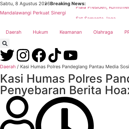
Bhabinkamtibmas Polsek
Sabtu, 8 Agustus 2026
Breaking News:
Piala Presiden, Komitme
Mandalawangi Perkuat Sinergi
Sat Samapta Jaga
dengan Masyarakat Jaga
Kondusifitas Wilayah
Daerah
Hukum
Keamanan
Olahraga
P
Kamtibmas
Daerah
/
Kasi Humas Polres Pandeglang Pantau Media Sosi
Kasi Humas Polres Pan
Penyebaran Berita Hoa