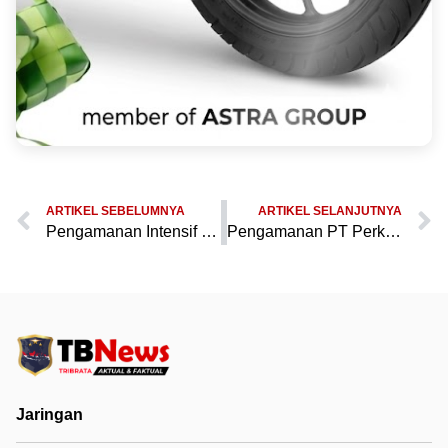
ARTIKEL SEBELUMNYA
ARTIKEL SELANJUTNYA
Pengamanan Intensif oleh Sat Samapta di PT Perkebunan Nusantara III KSO Sanghiang Damar untuk Cegah Gangguan Kamtibmas
Pengamanan PT Perkebunan Nusantara III KSO Sanghiang Damar oleh Sat Samapta Polres Pandeglang untuk Jaga Keamanan
Jaringan