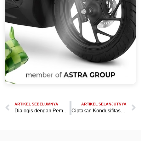
ARTIKEL SEBELUMNYA
ARTIKEL SELANJUTNYA
Dialogis dengan Pemuda, Bhabinkamtibmas Polsek Bojong Gelar Patroli di Desa Binaan untuk Kondusifitas
Ciptakan Kondusifitas, Bhabinkamtibmas Polsek Bojong Lakukan Patroli Dialogis dengan Pemuda Desa Binaan