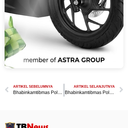
ARTIKEL SEBELUMNYA
ARTIKEL SELANJUTNYA
Bhabinkamtibmas Polsek Bojong Datangi Ojek Pengkolan di Pasar Bojong, Himbau Jaga Keamanan Lingkungan
Bhabinkamtibmas Polsek Bojong Gelar Patroli Dialogis di Desa Binaan, Ajak Pemuda Jaga Kondusifitas