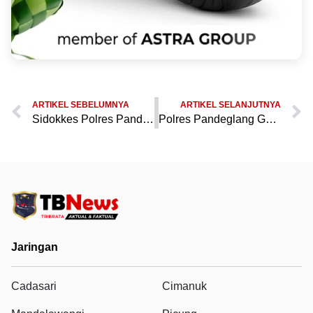
ARTIKEL SEBELUMNYA
ARTIKEL SELANJUTNYA
Sidokkes Polres Pandeglang Gelar Pelayanan Kesehatan Gratis di CFD Sambut Hari Bhayangkara ke-79
Polres Pandeglang Gelar Upacara dan Tabur Bunga di Tmp Cihaseum untuk Kenangi Jasa Pahlawan Jelang Hut Bhayangkara Ke-79
Jaringan
Cadasari
Cimanuk