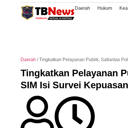
Adu
Daerah
Hukum
Kea
Masy
Anti
Liar
Daerah
/
Tingkatkan Pelayanan Publik, Satlantas P
Tingkatkan Pelayanan P
SIM Isi Survei Kepuasa