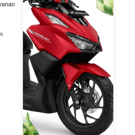
yanan
n