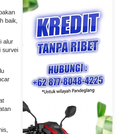
upakan
h baik,
 alur
 survei
lu
ncar
at
atan
is,