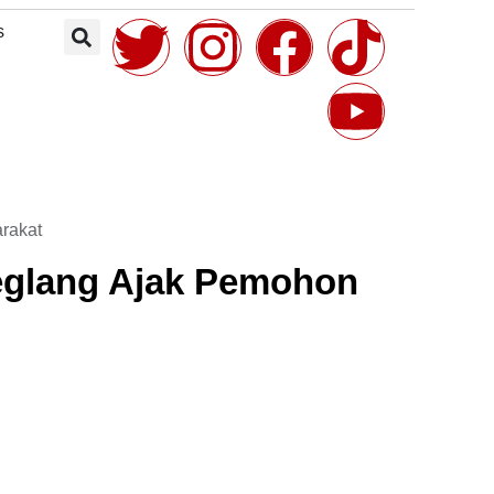
Ditangkap,
Karhutla di SPBU
Polres Tegaskan
Kecamatan Picung,
s
Komitmen
Wujud Nyata
Lindungi Anak
Pencegahan Dini
rakat
deglang Ajak Pemohon