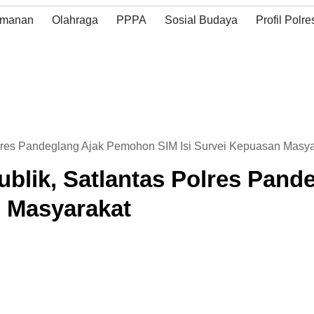
Perkuat Sinergi
pada Akhir Pekan
an
Lintas Sektor
untuk Cegah
manan
Olahraga
PPPA
Sosial Budaya
Profil Polre
arakat dan
Hadapi Potensi
Gangguan
sipasi Balap
Bencana
Kamtibmas
olres Pandeglang Ajak Pemohon SIM Isi Survei Kepuasan Masya
ublik, Satlantas Polres Pan
n Masyarakat