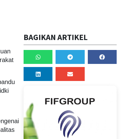
BAGIKAN ARTIKEL
tuan
rakat
ipandu
idki
engenai
alitas