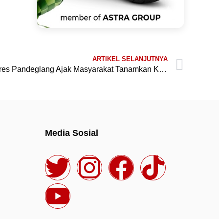
ARTIKEL SELANJUTNYA
Momentum Hari Waisak, Kapolres Pandeglang Ajak Masyarakat Tanamkan Kebajikan untuk Mewujudkan Kehidupan Harmonis
Media Sosial