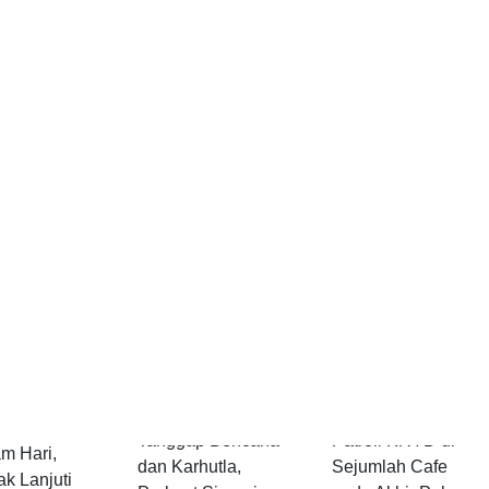
es
Polres Pandeglang
Hadir di Tengah
deglang
Gelar Apel
Masyarakat, Polres
katkan
Kesiapsiagaan
Pandeglang Gelar
oli KRYD
Tanggap Bencana
Patroli KRYD di
m Hari,
dan Karhutla,
Sejumlah Cafe
ak Lanjuti