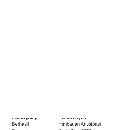
Pelaku
Polsek Picung Polres
Kekerasan Fisik
Pandeglang
terhadap Anak di
Gencarkan
Pandeglang
Pemasangan
Berhasil
Himbauan Antisipasi