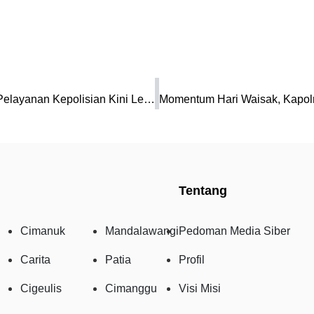
Polres Pandeglang Kenalkan Super APP Polri, Pelayanan Kepolisian Kini Lebih Cepat dan Mudah
Tentang
Cimanuk
Mandalawangi
Pedoman Media Siber
Carita
Patia
Profil
Cigeulis
Cimanggu
Visi Misi