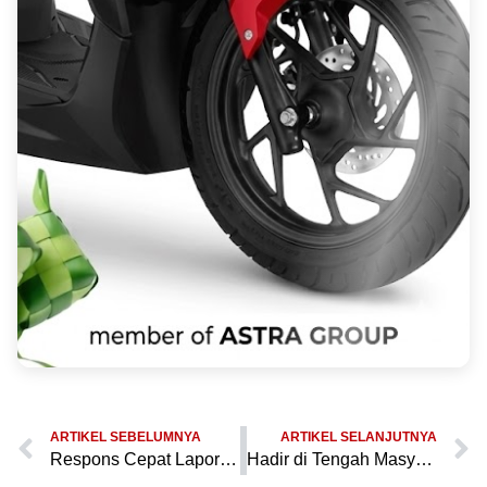
ARTIKEL SEBELUMNYA
ARTIKEL SELANJUTNYA
Respons Cepat Laporan Call Center 110, Polres Pandeglang Gelar Patroli Malam Antisipasi Balap Liar
Hadir di Tengah Masyarakat, Polres Pandeglang Gelar Patroli Malam KRYD Sambangi Kafe dan Lokasi Keramaian