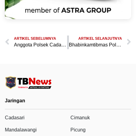
ARTIKEL SEBELUMNYA
ARTIKEL SELANJUTNYA
Anggota Polsek Cadasari Melaksanakan Gatur Sore di Depan Pasar Cadasari
Bhabinkamtibmas Polres Pandeglang bersama warga desa setempat bergotong royong membangun gapura
Jaringan
Cadasari
Cimanuk
Mandalawangi
Picung