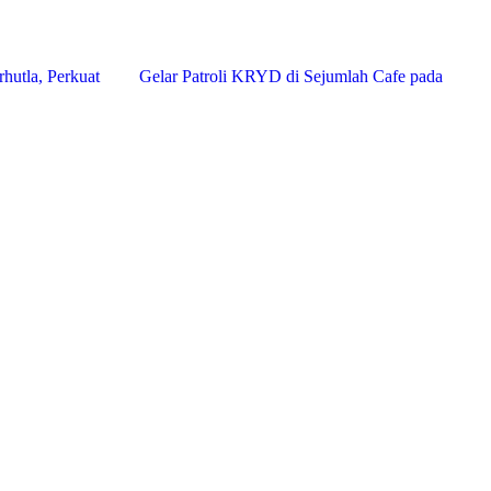
Apel Kesiapsiagaan
Hadir di Tengah Masyarakat, Polres Pandeglang
hutla, Perkuat
Gelar Patroli KRYD di Sejumlah Cafe pada
dapi Potensi Bencana
Akhir Pekan untuk Cegah Gangguan Kamtibmas