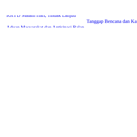
la
Polres Pandeglang Tingkatkan Patroli
Polres Pandeglang Gelar 
KRYD Malam Hari, Tindak Lanjuti
Tanggap Bencana dan Kar
Aduan Masyarakat dan Antisipasi Balap
Sinergi Lintas Sektor Ha
Liar