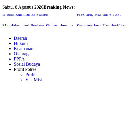
Lewat Sambang DDS,
Pengamanan Nobar Final Pia
Sabtu, 8 Agustus 2026
Breaking News:
Bhabinkamtibmas Polsek
Presiden, Komitmen Sat
Mandalawangi Perkuat Sinergi dengan
Samapta Jaga Kondusifitas
Masyarakat Jaga Kamtibmas
Wilayah
Daerah
Hukum
Keamanan
Olahraga
PPPA
Sosial Budaya
Profil Polres
Profil
Visi Misi