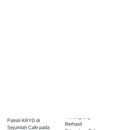
Pelaku Kekerasan
Hadir di Tengah
Fisik terhadap
Masyarakat, Polres
Anak di
Pandeglang Gelar
Pandeglang
Patroli KRYD di
Berhasil
Sejumlah Cafe pada