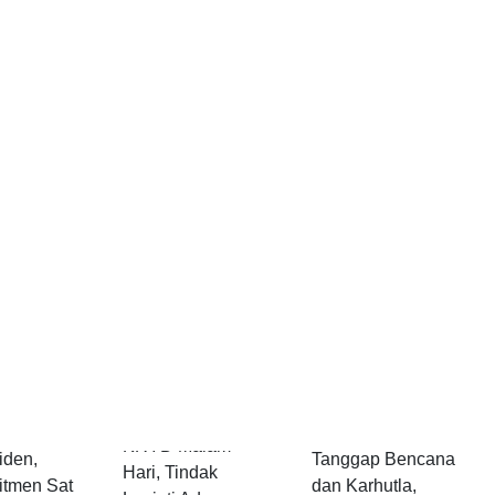
Polres
gamanan
Polres Pandeglang
Pandeglang
r Final
Gelar Apel
Tingkatkan Patroli
a
Kesiapsiagaan
KRYD Malam
iden,
Tanggap Bencana
Hari, Tindak
tmen Sat
dan Karhutla,