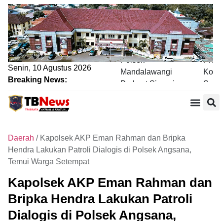
Lewat Sambang
Pen
DDS,
Noba
Bhabinkamtibmas
Pial
Polsek
Pres
Senin, 10 Agustus 2026
Mandalawangi
Komi
Breaking News:
Perkuat Sinergi
Sat 
dengan
Jaga
Sosial Budaya
Profil Polres
Masyarakat Jaga
Kond
Kamtibmas
Wila
Daerah
/
Kapolsek AKP Eman Rahman dan Bripka
Hendra Lakukan Patroli Dialogis di Polsek Angsana,
Temui Warga Setempat
Kapolsek AKP Eman Rahman dan
Bripka Hendra Lakukan Patroli
Dialogis di Polsek Angsana,