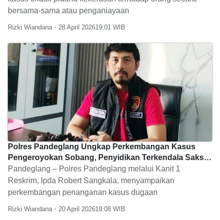
bersama-sama atau penganiayaan
Rizki Wiandana
28 April 2026
19:01
Polres Pandeglang Ungkap Perkembangan Kasus
Pengeroyokan Sobang, Penyidikan Terkendala Saksi
dan Tersangka Tak Kooperatif
Pandeglang – Polres Pandeglang melalui Kanit 1
Reskrim, Ipda Robert Sangkala, menyampaikan
perkembangan penanganan kasus dugaan
Rizki Wiandana
20 April 2026
19:08