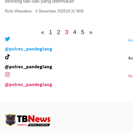
seorang laki-laki yang ditemukan
Rizki Wiandana
4 Desember 2025
19:31
«
1
2
3
4
5
»
iku
@polres_pandeglang
iku
@polres_pandeglang
iku
@polres_pandeglang